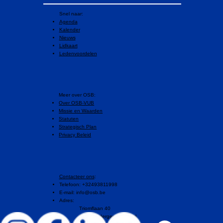
Snel naar:
Agenda
Kalender
Nieuws
Lidkaart
Ledenvoordelen
​Meer over OSB:
Over OSB-VUB
Missie en Waarden
Statuten
Strategisch Plan
Privacy Beleid
Contacteer ons
:
Telefoon: +32493811998
E-mail:
info@osb.be
Adres:
Triomflaan 40
1160 Oudergem, Brussel